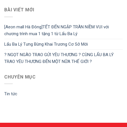
BÀI VIẾT MỚI
[Aeon mall Hà Đông]TẾT ĐẾN NGẬP TRÀN NIỀM VUI với
chương trình mua 1 tặng 1 từ Lẩu Ba Lý
Lẩu Ba Lý Tưng Bừng Khai Trương Cơ Sở Mới
? NGỌT NGÀO TRAO GỬI YÊU THƯƠNG ? CÙNG LẨU BA LÝ
TRAO YÊU THƯƠNG ĐẾN MỘT NỮA THẾ GIỚI ?
CHUYÊN MỤC
Tin tức